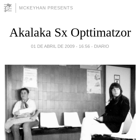
MCKEYHAN PRESENTS
Akalaka Sx Opttimatzor
01 DE ABRIL DE 2009 - 16:56
-
DIARIO