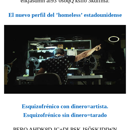
elkjasdmn ai93¨0soqQ ksilo 3kdlfma:
El nuevo perfil del ’homeless’ estadounidense
Esquizofrénico con dinero=artista.
Esquizofrénico sin dinero=tarado
PERO AHDK8D JÇ+DLPSK JSÖSKJDIWN