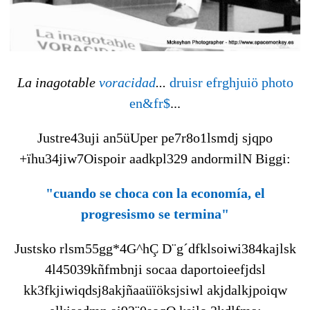
La inagotable
voracidad
...
druisr efrghjuiö photo
en&fr$
...
Justre43uji an5üUper pe7r8o1lsmdj sjqpo
+ïhu34jiw7Oispoir aadkpl329 andormilN Biggi:
"cuando se choca con la economía, el
progresismo se termina"
Justsko rlsm55gg*4G^hÇ D¨g´dfklsoiwi384kajlsk
4l45039kñfmbnji socaa daportoieefjdsl
kk3fkjiwiqdsj8akjñaaüïöksjsiwl akjdalkjpoiqw