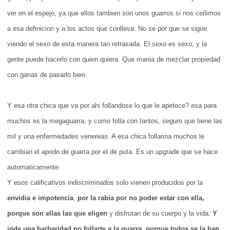
ver en el espejo, ya que ellos tambien son unos guarros si nos ceñimos
a esa definicion y a los actos que conlleva. No se por que se sigue
viendo el sexo de esta manera tan retrasada. El sexo es sexo, y la
gente puede hacerlo con quien quiera. Que mania de mezclar propiedad
con ganas de pasarlo bien.
Y esa otra chica que va por ahi follandose lo que le apetece? esa para
muchos es la megaguarra, y como folla con tantos, seguro que tiene las
mil y una enfermedades venereas. A esa chica follarina muchos le
cambian el apodo de guarra por el de puta. Es un upgrade que se hace
automaticamente.
Y esos calificativos indiscriminados solo vienen producidos por la
envidia e impotencia
,
por la rabia por no poder estar con ella,
porque son ellas las que eligen
y disfrutan de su cuerpo y la vida.
Y
jode una barbaridad no follarte a la guarra, porque todos se la han