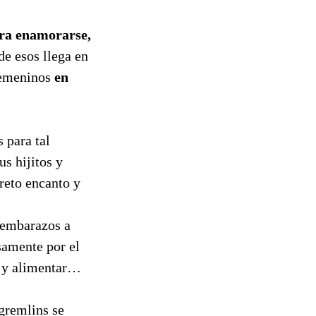
para enamorarse,
e esos llega en
 femeninos
en
 para tal
us hijitos y
reto encanto y
s embarazos a
samente por el
y alimentar…
gremlins se