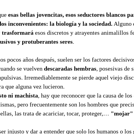
 que
esas bellas jovencitas, esos seductores blancos 
os inconvenientes: la biología y la sociedad.
Alguno d
y
trasformará
esos discretos y atrayentes animalillos
usivos y protuberantes seres
.
s pocos años después, suelen ser los factores decisivos
cuando se vuelven
descaradas hembras
, posesivas de s
ulsivas. Irremediablemente se pierde aquel viejo disc
ra que alguna vez lucieron.
sto ni machista
, hay que reconocer que la causa de lo
mismas, pero frecuentemente son los hombres que preci
ellas, las trata de acariciar, tocar, proteger,…
"mojar"
r injusto y dar a entender que solo los humanos o los 