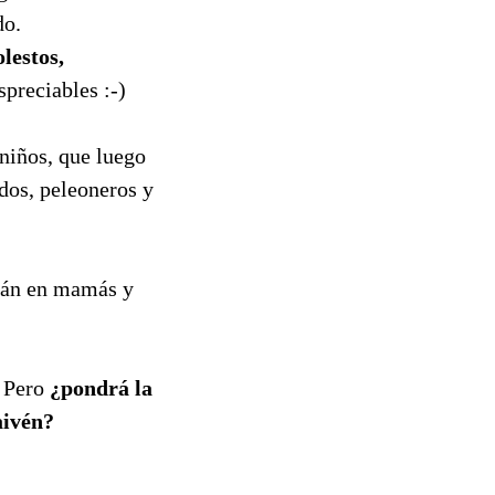
do.
lestos,
spreciables :-)
 niños, que luego
dos, peleoneros y
irán en mamás y
. Pero
¿pondrá la
aivén?