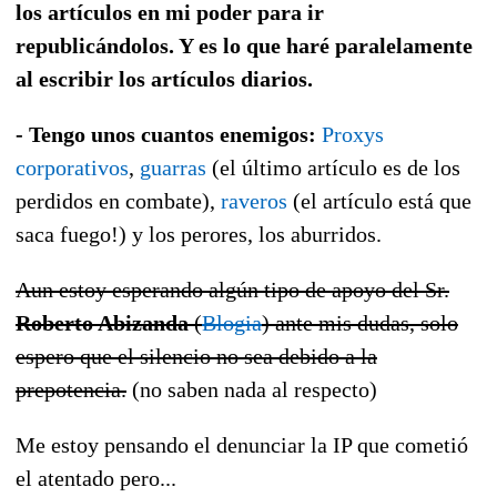
los artículos en mi poder para ir
republicándolos. Y es lo que haré paralelamente
al escribir los artículos diarios.
-
Tengo unos cuantos enemigos:
Proxys
corporativos
,
guarras
(el último artículo es de los
perdidos en combate),
raveros
(el artículo está que
saca fuego!) y los perores, los aburridos.
Aun estoy esperando algún tipo de apoyo del Sr.
Roberto Abizanda
(
Blogia
) ante mis dudas, solo
espero que el silencio no sea debido a la
prepotencia.
(no saben nada al respecto)
Me estoy pensando el denunciar la IP que cometió
el atentado pero...