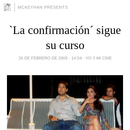
MCKEYHAN PRESENTS
`La confirmación´ sigue
su curso
26 DE FEBRERO DE 2009 - 14:54
-
YO Y MI CINE