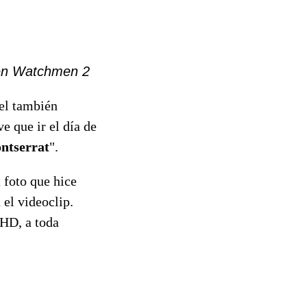
l en Watchmen 2
el también
ve que ir el día de
ntserrat
".
a foto que hice
 el videoclip.
 HD, a toda