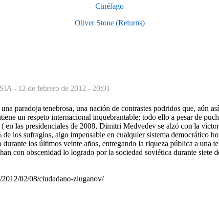
Cinéfago
Oliver Stone (Returns)
SIA -
12 de febrero de 2012 - 20:01
 una paradoja tenebrosa, una nación de contrastes podridos que, aún así
ene un respeto internacional inquebrantable; todo ello a pesar de puc
 ( en las presidenciales de 2008, Dimitri Medvedev se alzó con la victori
 de los sufragios, algo impensable en cualquier sistema democrático ho
urante los últimos veinte años, entregando la riqueza pública a una te
an con obscenidad lo logrado por la sociedad soviética durante siete 
m/2012/02/08/ciudadano-ziuganov/