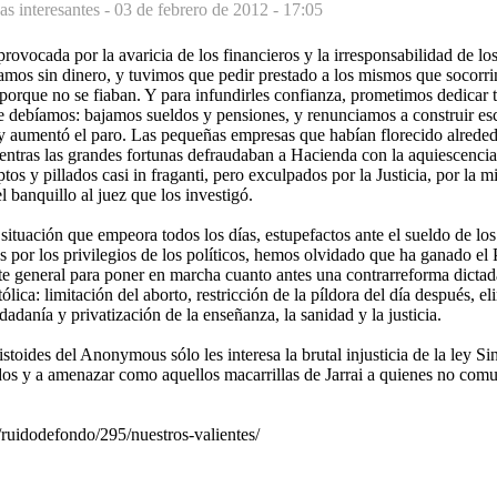
as interesantes -
03 de febrero de 2012 - 17:05
rovocada por la avaricia de los financieros y la irresponsabilidad de los
amos sin dinero, y tuvimos que pedir prestado a los mismos que socorri
 porque no se fiaban. Y para infundirles confianza, prometimos dedicar 
e debíamos: bajamos sueldos y pensiones, y renunciamos a construir esc
y aumentó el paro. Las pequeñas empresas que habían florecido alreded
ntras las grandes fortunas defraudaban a Hacienda con la aquiescencia 
os y pillados casi in fraganti, pero exculpados por la Justicia, por la m
l banquillo al juez que los investigó.
situación que empeora todos los días, estupefactos ante el sueldo de lo
 por los privilegios de los políticos, hemos olvidado que ha ganado el
te general para poner en marcha cuanto antes una contrarreforma dictad
tólica: limitación del aborto, restricción de la píldora del día después, e
adanía y privatización de la enseñanza, la sanidad y la justicia.
istoides del Anonymous sólo les interesa la brutal injusticia de la ley S
ados y a amenazar como aquellos macarrillas de Jarrai a quienes no com
s/ruidodefondo/295/nuestros-valientes/