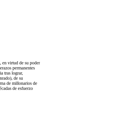
, en virtud de su poder
herazos permanentes
a tras lograr,
nrado), de su
rna de millonarios de
décadas de esfuerzo