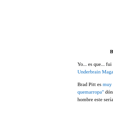
B
Yo... es que... fu
Underbrain Maga
Brad Pitt es
muy 
quemarropa"
dónd
hombre este serí