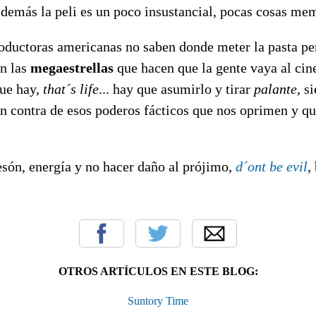
o demás la peli es un poco insustancial, pocas cosas me
roductoras americanas no saben donde meter la pasta pe
on las
megaestrellas
que hacen que la gente vaya al cine.
que hay,
that´s life
... hay que asumirlo y tirar
palante
, s
n contra de esos poderos fácticos que nos oprimen y qu
esón, energía y no hacer daño al prójimo,
d´ont be evil
,
OTROS ARTÍCULOS EN ESTE BLOG:
Suntory Time