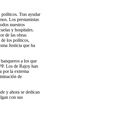
 políticos. Tras ayudar
mos. Los prestamistas
todos nuestros
uelas y hospitales.
or de las obras
de los políticos,
isma Justicia que ha
s banqueros a los que
 PP. Los de Rajoy han
a por la extrema
liminación de
inde y ahora se dedican
ulgan con sus