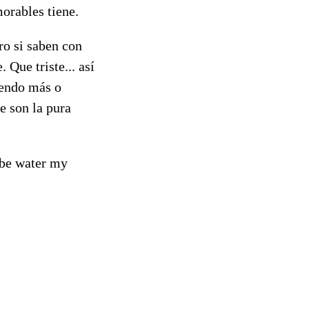
morables tiene.
ro si saben con
 Que triste... así
iendo más o
e son la pura
 be water my