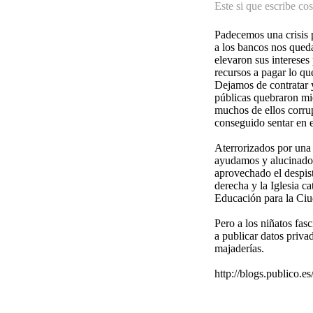
Este si que escribe cos
Padecemos una crisis p
a los bancos nos qued
elevaron sus intereses
recursos a pagar lo qu
Dejamos de contratar 
públicas quebraron mie
muchos de ellos corrupt
conseguido sentar en e
Aterrorizados por una 
ayudamos y alucinados
aprovechado el despis
derecha y la Iglesia ca
Educación para la Ciud
Pero a los niñatos fasc
a publicar datos priv
majaderías.
http://blogs.publico.e