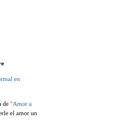
re
ormal en
a de
"Amor a
erle el amor un