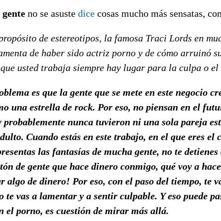
a gente
no se asuste
dice
cosas mucho más sensatas, co
propósito de estereotipos, la famosa Traci Lords en mu
amenta de haber sido actriz porno y de cómo arruinó su
 que usted trabaja siempre hay lugar para la culpa o e
roblema es que la gente que se mete en este negocio cr
o una estrella de rock. Por eso, no piensan en el futu
y probablemente nunca tuvieron ni una sola pareja est
adulto. Cuando estás en este trabajo, en el que eres el 
resentas las fantasías de mucha gente, no te detienes 
ón de gente que hace dinero conmigo, qué voy a hacer 
 algo de dinero! Por eso, con el paso del tiempo, te va
o te vas a lamentar y a sentir culpable. Y eso puede pa
en el porno, es cuestión de mirar más allá.