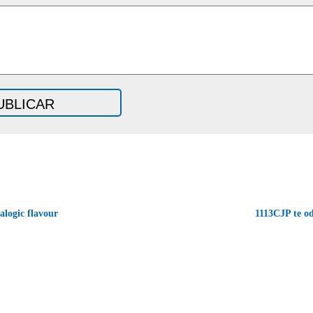
logic flavour
1113CJP te o