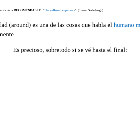
onista de la
RECOMENDABLE
: "
The girlfriend experience
"
(Steven Soderbergh)
dad (around) es una de las cosas que habla el
humano m
mente
Es precioso, sobretodo si se vé hasta el final: