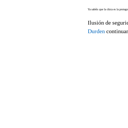
Ya sabéis que la chica es la protag
Ilusión de seguri
Durden
continua