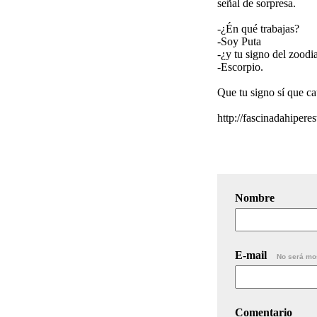
señal de sorpresa.
-¿Én qué trabajas?
-Soy Puta
-¿y tu signo del zoodi
-Escorpio.
Que tu signo sí que ca
http://fascinadahipere
Nombre
E-mail
No será mo
Comentario