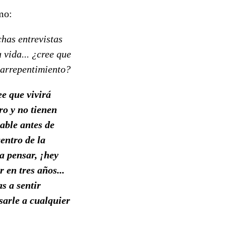
mo:
chas entrevistas
 vida... ¿cree que
l arrepentimiento?
ee que vivirá
ro y no tienen
able antes de
centro de la
a pensar, ¡hey
en tres años...
s a sentir
sarle a cualquier