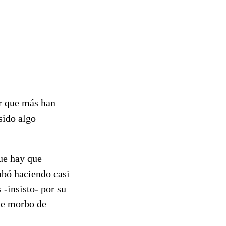
ar que más han
sido algo
que hay que
abó haciendo casi
-insisto- por su
ese morbo de