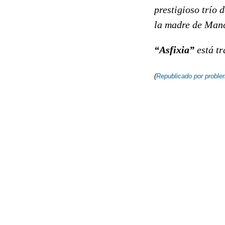
prestigioso trío 
la madre de Manc
“Asfixia”
está t
(
Republicado por probl