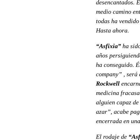
desencantados. Él
medio camino ent
todas ha vendido
Hasta ahora.
“Asfixia”
ha sid
años persiguiendo
ha conseguido. É
company” , será 
Rockwell
encarna
medicina fracasa
alguien capaz de
azar”, acabe pag
encerrada en una
El rodaje de
“As