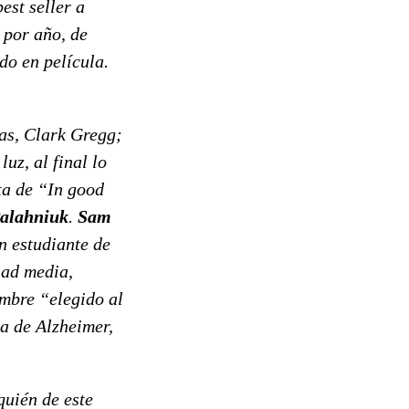
est seller a
 por año, de
do en película.
ias, Clark Gregg;
uz, al final lo
ta de “In good
alahniuk
.
Sam
n estudiante de
iad media,
ombre “elegido al
a de Alzheimer,
quién de este