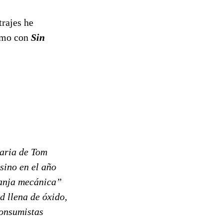
trajes he
mo con
Sin
raria de Tom
sino en el año
ranja mecánica”
d llena de óxido,
consumistas