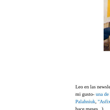
Leo en las newsl
mi gusto-
una de
Palahniuk
,
"Asfi
hace meses...)