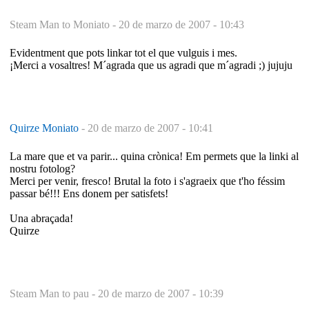
Steam Man to Moniato -
20 de marzo de 2007 - 10:43
Evidentment que pots linkar tot el que vulguis i mes.
¡Merci a vosaltres! M´agrada que us agradi que m´agradi ;) jujuju
Quirze Moniato
-
20 de marzo de 2007 - 10:41
La mare que et va parir... quina crònica! Em permets que la linki al
nostru fotolog?
Merci per venir, fresco! Brutal la foto i s'agraeix que t'ho féssim
passar bé!!! Ens donem per satisfets!
Una abraçada!
Quirze
Steam Man to pau -
20 de marzo de 2007 - 10:39