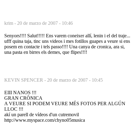
krim -
20 de marzo de 2007 - 10:46
Senyors!!!! Salut!!!!! Ens varem coneixer allí, lenin i el del traje...
ufff quina taja, tinc uns videos i mes fotillos guapes a veure si ens
posem en contacte i tels passo!!!! Una canya de cronica, ara si,
una pasta en birres els demes, que flipes!!!!
KEVIN SPENCER -
20 de marzo de 2007 - 10:45
EIII NANOS !!!
GRAN CRÒNICA
A VEURE SI PODEM VEURE MÉS FOTOS PER ALGÚN
LLOC !!!
akí un parell de vídeos d'un cutremovil
http://www.myspace.com/chyno05musica