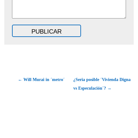
← Will Murai in ´metro´
¿Seria posible ´Vivienda Digna
vs Especulación´? →