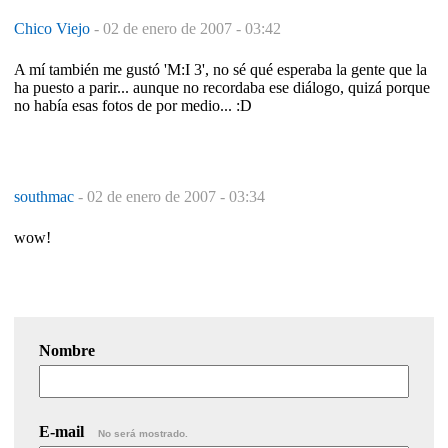
Chico Viejo
-
02 de enero de 2007 - 03:42
A mí también me gustó 'M:I 3', no sé qué esperaba la gente que la
ha puesto a parir... aunque no recordaba ese diálogo, quizá porque
no había esas fotos de por medio... :D
southmac
-
02 de enero de 2007 - 03:34
wow!
Nombre
E-mail
No será mostrado.