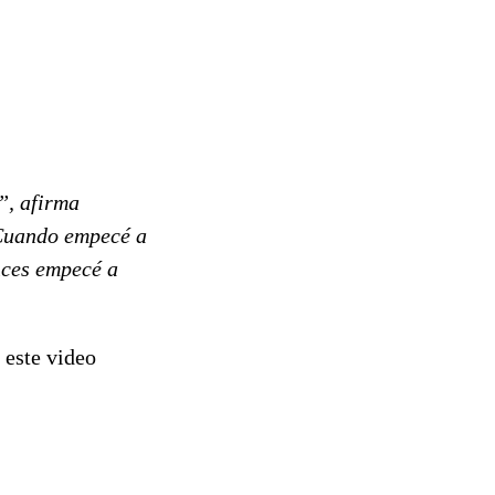
”, afirma
. Cuando empecé a
nces empecé a
 este video