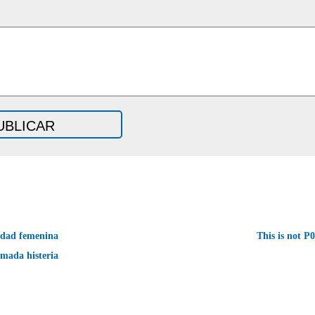
edad femenina
This is not 
amada histeria