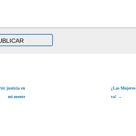
ir justicia en
¿Las Mujeres
mi mente
va! →