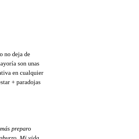
o no deja de
mayoría son unas
ativa en cualquier
estar + paradojas
emás preparo
 aburro. Mi vida