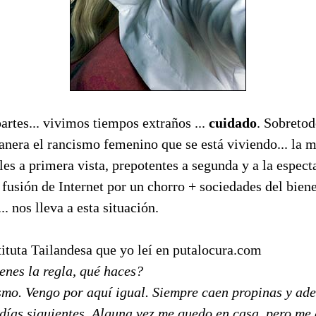
artes... vivimos tiempos extraños ...
cuidado
. Sobretod
nera el rancismo femenino que se está viviendo... la 
es a primera vista, prepotentes a segunda y a la espect
 fusión de Internet por un chorro + sociedades del bien
... nos lleva a esta situación.
tituta Tailandesa que yo leí en putalocura.com
ienes la regla, qué haces?
smo. Vengo por aquí igual. Siempre caen propinas y ad
 días siguientes. Alguna vez me quedo en casa, pero me