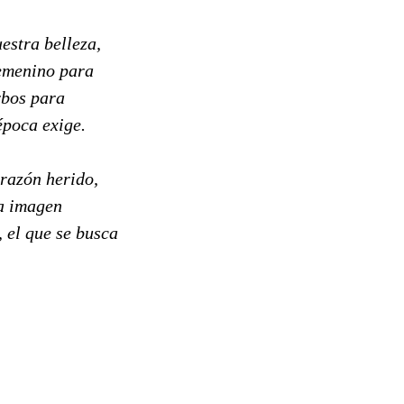
estra belleza,
femenino para
rbos para
época exige.
orazón herido,
na imagen
 el que se busca