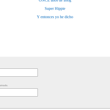
ONCE años de Blog
Super Hippie
Y entonces yo he dicho
strado.