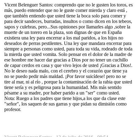
Vicent Belenguer Santos: comprendo que no le gusten los toros, es
más, puedo entender que no le guste comer mierda y claro está ,
que también entiendo que usted tiene la boca solo para comer y
para decir sandeces, burradas, insultos o como dicen en los tebeos,
sapos y culebras, pero...Sus opiniones por llamarles algo ,sobre la
muerte de un torero en la plaza, son dignas de que en España
existiera una ley para encerrar a los mal paridos, a los hijos no
deseados de perras pestilentes. Una ley que mandara encerrar para
siempre a personas como usted, para toda su vida, rodeado de toda
la mierda que usted vomita. Solo pensar en el dolor de la madre de
ese hombre me hacer dar gracias a Dios por no tener un cuchillo
de capar cerdos en casa y que vivo lejos de usted ¡Gracias a Dios!.
No le deseo nada malo, con el cerebro y el corazón que tiene ya
no se puedo pedir más maldad. ¡Por favor suicídese! pero no se
tire al mar, ni al río , porque la contaminación de la rabia que usted
tiene sería y es peligrosa para la humanidad. Mis más sentido
pésame a su madre, por haber parido a un "ser" como usted.
Nota: Ruego a los padres que tiene hijos,a los que da clase este
"señor", los saquen de sus garras y que pidan su dimisión como
profesor.