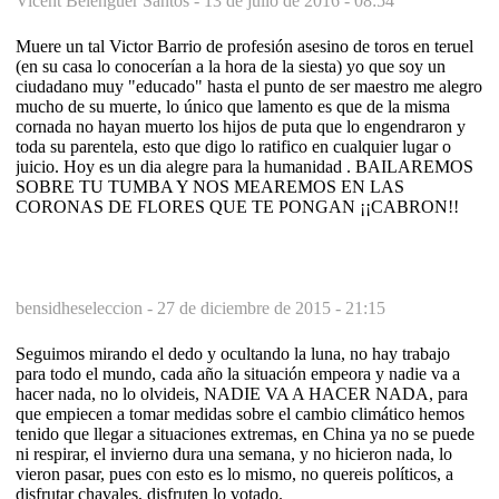
Vicent Belenguer Santos -
13 de julio de 2016 - 08:54
Muere un tal Victor Barrio de profesión asesino de toros en teruel
(en su casa lo conocerían a la hora de la siesta) yo que soy un
ciudadano muy "educado" hasta el punto de ser maestro me alegro
mucho de su muerte, lo único que lamento es que de la misma
cornada no hayan muerto los hijos de puta que lo engendraron y
toda su parentela, esto que digo lo ratifico en cualquier lugar o
juicio. Hoy es un dia alegre para la humanidad . BAILAREMOS
SOBRE TU TUMBA Y NOS MEAREMOS EN LAS
CORONAS DE FLORES QUE TE PONGAN ¡¡CABRON!!
bensidheseleccion -
27 de diciembre de 2015 - 21:15
Seguimos mirando el dedo y ocultando la luna, no hay trabajo
para todo el mundo, cada año la situación empeora y nadie va a
hacer nada, no lo olvideis, NADIE VA A HACER NADA, para
que empiecen a tomar medidas sobre el cambio climático hemos
tenido que llegar a situaciones extremas, en China ya no se puede
ni respirar, el invierno dura una semana, y no hicieron nada, lo
vieron pasar, pues con esto es lo mismo, no quereis políticos, a
disfrutar chavales, disfruten lo votado.