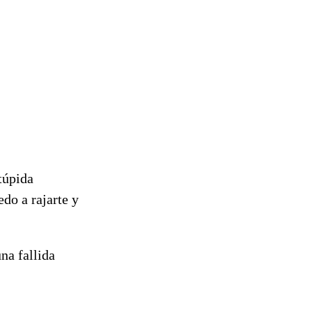
túpida
edo a rajarte y
na fallida