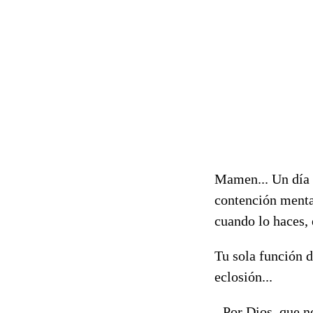
Mamen... Un día d
contención mental
cuando lo haces,
Tu sola función d
eclosión...
- Por Dios, que 