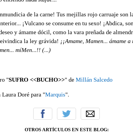
inmundicia de la carne! Tus mejillas rojo carruaje son l
interior... ¡Vulcano se consume en tu sexo! ¡Abdica, so
 deseo y ámame dócil, como la vara preñada de almendr
reivindica la ley grávida!
¡¡Amame, Mamen... ámame a 
n... míMen...!! (...)
ro "
SUFRO <<BUCHO>>
" de
Millán Salcedo
 Laura Doré para "
Marquis
".
OTROS ARTÍCULOS EN ESTE BLOG: