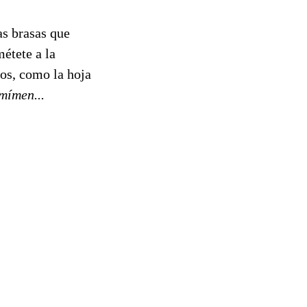
as brasas que
métete a la
os, como la hoja
mímen...