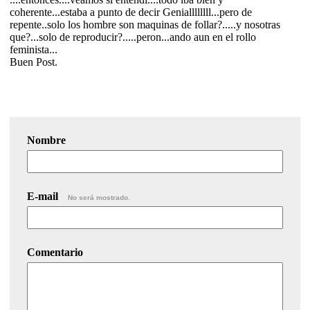
coherente...estaba a punto de decir Geniallllllll...pero de
repente..solo los hombre son maquinas de follar?.....y nosotras
que?...solo de reproducir?.....peron...ando aun en el rollo
feminista...
Buen Post.
Nombre
E-mail
No será mostrado.
Comentario